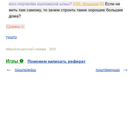
кого пӧртвлӓм ӹштӹмӹлӓ ыльы?
[/i]
Н. Ильяков
.[/i]
Если не
жить там самому, то зачем строить такие хорошие большие
дома?
Сравни с:
тушто
Марийско-русский словарь
.
2015
.
Игры ⚽
Поможем написать реферат
тӹшлӹмӓш
тӹштӓкеншӹ