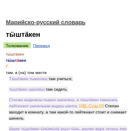
Марийско-русский словарь
тӹштӓкен
Толкование
Перевод
тӹштӓкен
тӹшт
ӓ
кен
Г.
там, в (на) том месте
Тӹштӓкен тыменяш
там учиться;
тӹштӓкен шӹнзӓш
там сидеть.
Степан кӹдежӹш пырен шагалеш, а тӹштӓкен тамахань
лейтенант шинельӹм кыдаш шалга.
[/i]
В. Сузы
.[/i]
Степан
заходит в комнату, а там какой-то лейтенант стоит и снимает
шинель.
Ӹшке тӹштӓкен ӹлӹмӹлӓ агыл гӹнь, малан вара техень яжо